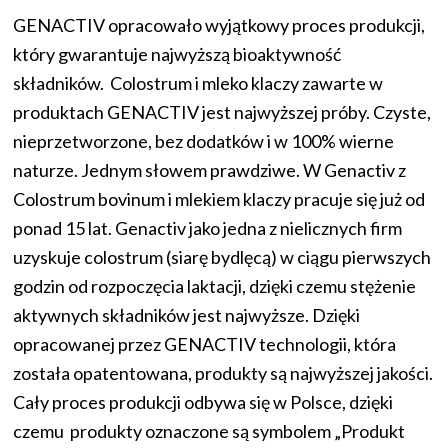
GENACTIV opracowało wyjątkowy proces produkcji,
który gwarantuje najwyższą bioaktywność
składników. Colostrum i mleko klaczy zawarte w
produktach GENACTIV jest najwyższej próby. Czyste,
nieprzetworzone, bez dodatków i w 100% wierne
naturze. Jednym słowem prawdziwe. W Genactiv z
Colostrum bovinum i mlekiem klaczy pracuje się już od
ponad 15 lat. Genactiv jako jedna z nielicznych firm
uzyskuje colostrum (siarę bydlęcą) w ciągu pierwszych
godzin od rozpoczęcia laktacji, dzięki czemu stężenie
aktywnych składników jest najwyższe. Dzięki
opracowanej przez GENACTIV technologii, która
została opatentowana, produkty są najwyższej jakości.
Cały proces produkcji odbywa się w Polsce, dzięki
czemu produkty oznaczone są symbolem „Produkt