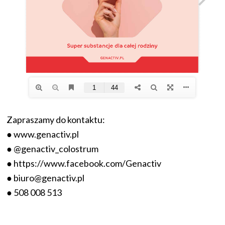
Zapraszamy do kontaktu:
● www.genactiv.pl
● @genactiv_colostrum
● https://www.facebook.com/Genactiv
● biuro@genactiv.pl
● 508 008 513