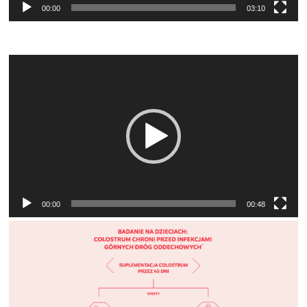
00:00
03:10
Odtwarzacz
video
00:00
00:48