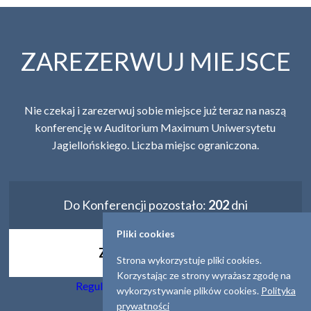
ZAREZERWUJ MIEJSCE
Nie czekaj i zarezerwuj sobie miejsce już teraz na naszą
konferencję w Auditorium Maximum Uniwersytetu
Jagiellońskiego. Liczba miejsc ograniczona.
Do Konferencji pozostało:
202
dni
Pliki cookies
Zarejestruj się!
Strona wykorzystuje pliki cookies.
Korzystając ze strony wyrażasz zgodę na
Regulamin
|
Polityka Prywatności
wykorzystywanie plików cookies.
Polityka
prywatności