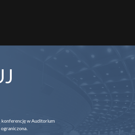
UJ
zą konferencję w Auditorium
 ograniczona.